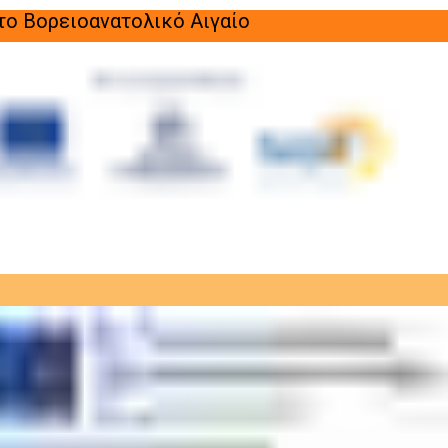
στο Βορειοανατολικό Αιγαίο