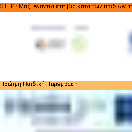
STEP : Μαζί ενάντια στη βία κατά των παιδιών 
Πρώιμη Παιδική Παρέμβαση