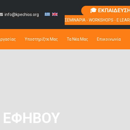
🎓 ΕΚΠΑΙΔΕΥΣ
info@kpechios.org
ΣΕΜΙΝΑΡΙΑ - WORKSHOPS - E LEAR
εργασίας
Υποστηρίξτε Μας
Τα Νέα Μας
Επικοινωνία
& ΕΦΉΒΟΥ