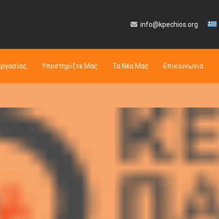
info@kpechios.org
εργασίας
Υποστηρίξτε Μας
Τα Νέα Μας
Επικοινωνία