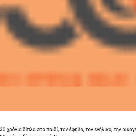
30 χρόνια δίπλα στο παιδί, τον έφηβο, τον ενήλικα, την οικογ