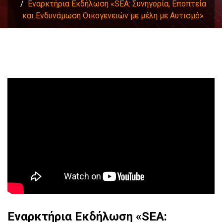
Εναρκτήρια Εκδήλωση «SEA: Συνηγορία, Εποπτεία
και Ενδυνάμωση Οικογενειών με μέλη με Αυτισμό»
Εναρκτήρια Εκδήλωση «SEA: