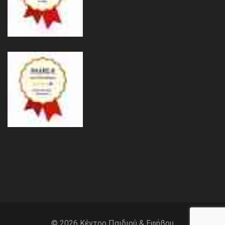
© 2026 Kέντρο Παιδιού & Εφήβου