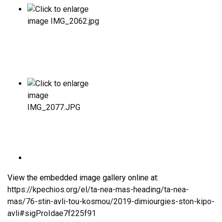
View the embedded image gallery online at:
https://kpechios.org/el/ta-nea-mas-heading/ta-nea-
mas/76-stin-avli-tou-kosmou/2019-dimiourgies-ston-kipo-
avli#sigProIdae7f225f91