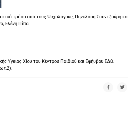
ατικό τρόπο από τους Ψυχολόγους, Πηνελόπη Σπεντζούρη κα
ό, Ελένη Πίπα.
κής Υγείας Χίου του Κέντρου Παιδιού και Εφήυβου
ΕΔΩ
.
τ.2).