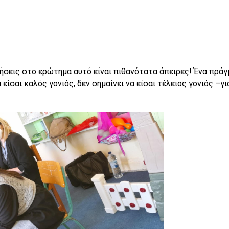
ντήσεις στο ερώτημα αυτό είναι πιθανότατα άπειρες! Ένα πράγ
α είσαι καλός γονιός, δεν σημαίνει να είσαι τέλειος γονιός –γι