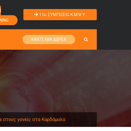
Η
11o ΣΥΜΠΟΣΙΟ Κ.Μ.Ψ.Υ.
NING
ΚΑΝΤΕ ΜΙΑ ΔΩΡΕΑ
ε στους γονείς στα Καρδάμυλα