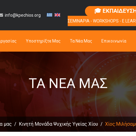
🎓 ΕΚΠΑΙΔΕΥΣ
info@kpechios.org
ΣΕΜΙΝΑΡΙΑ - WORKSHOPS - E LEAR
εργασίας
Υποστηρίξτε Μας
Τα Νέα Μας
Επικοινωνία
ΤΑ ΝΈΑ ΜΑΣ
α μας
Κινητή Μονάδα Ψυχικής Υγείας Χίου
Χίος:Μιλήσαμ