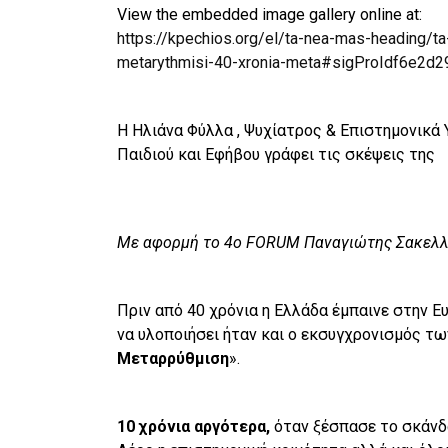
View the embedded image gallery online at:
https://kpechios.org/el/ta-nea-mas-heading/ta
metarythmisi-40-xronia-meta#sigProIdf6e2d
Η Ηλιάνα Φύλλα , Ψυχίατρος & Επιστημονικά 
Παιδιού και Εφήβου γράφει τις σκέψεις της
Με αφορμή το 4ο FORUM Παναγιώτης Σακελ
Πριν από 40 χρόνια η Ελλάδα έμπαινε στην Ε
να υλοποιήσει ήταν και ο εκσυγχρονισμός τω
Μεταρρύθμιση
».
10 χρόνια αργότερα,
όταν ξέσπασε το σκάν