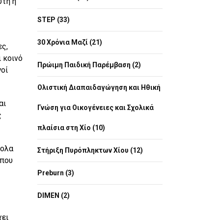
υτή η
STEP (33)
30 Χρόνια Μαζί (21)
ες,
 κοινό
Πρώιμη Παιδική Παρέμβαση (2)
γοί
Ολιστική Διαπαιδαγώγηση και Ηθική
αι
Γνώση για Οικογένειες και Σχολικά
ς
πλαίσια στη Χίο (10)
κολα
Στήριξη Πυρόπληκτων Χίου (12)
 που
Preburn (3)
DIMEN (2)
χει