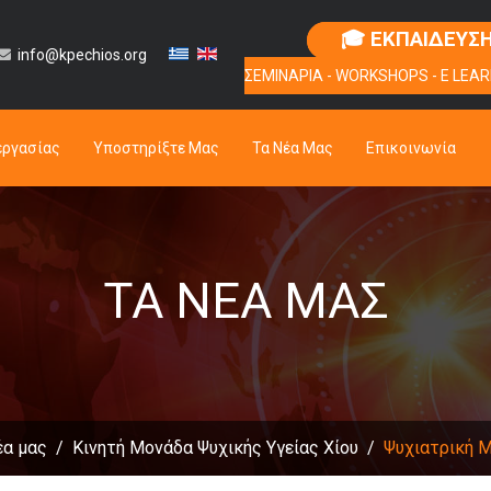
🎓 ΕΚΠΑΙΔΕΥΣ
info@kpechios.org
ΣΕΜΙΝΑΡΙΑ - WORKSHOPS - E LEAR
εργασίας
Υποστηρίξτε Μας
Τα Νέα Μας
Επικοινωνία
ΤΑ ΝΈΑ ΜΑΣ
έα μας
Κινητή Μονάδα Ψυχικής Υγείας Χίου
Ψυχιατρική Μ