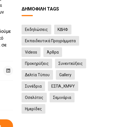
ι
ΔΗΜΟΦΙΛΉ TAGS
ων
Eκδηλώσεις
ΚΔΗΦ
δούμε
κό
Εκπαιδευτικά Προγράμματα
 σε
Videos
Άρθρα
Προκηρύξεις
Συνεντεύξεις
Δελτία Τύπου
Gallery
Συνέδρια
ΕΣΠΑ_ΚΜΨΥ
Οσελότος
Σεμινάρια
Ημερίδες
ο