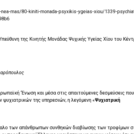
-nea-mas/80-kiniti-monada-psyxikis-ygeias-xiou/1339-psychiat
298b6
Υπεύθυνη της Κινητής Μονάδας Ψυχικής Υγείας Χίου του Κέν
λαρόπουλος
υρωπαϊκή ‘Ένωση και μέσα στις απαιτούμενες δεσμεύσεις που
ν ψυχιατρικών της υπηρεσιών, η λεγόμενη «
Ψυχιατρική
δαλο των απάνθρωπων συνθηκών διαβίωσης των τροφίμων σ