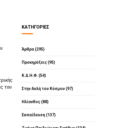
ΚΑΤΗΓΟΡΊΕΣ
ου
Άρθρα (295)
Προκηρύξεις (95)
Κ.Δ.Η.Φ. (54)
τρικής
ες του
Στην Αυλή του Κόσμου (97)
Ηλίανθος (88)
Εκπαίδευση (137)