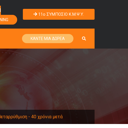
Η
11o ΣΥΜΠΟΣΙΟ Κ.Μ.Ψ.Υ.
NING
ΚΑΝΤΕ ΜΙΑ ΔΩΡΕΑ
εταρρύθμιση - 40 χρόνια μετά