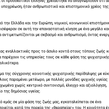
ι οι προοδευτικοί Έλληνες χρειάστηκε να αναγνωρίσουν ότι α
 υποχρέωση, ήταν ανθρωπιστικό και επιστημονικό χρέος της
ό την Ελλάδα και την Ευρώπη, νομικοί, κοινωνικοί επιστήμον
ισέφεραν σε αυτή την επαναστατική κίνηση με ένα μεγάλο και
να αντιμετωπίζονται με σεβασμό και ανθρωπισμό, όντας ενερ
ίας εναλλακτικές προς το άσυλο κοντά στους τόπους ζωής κ
 παρέχουν τις υπηρεσίες τους σε κάθε φάση της ψυχιατρική
νολικότερα.
ραμα της σύγχρονης κοινοτικής ψυχιατρικής περίθαλψης με εύ
όλους παραμένει μετέωρο, με πολλές μονάδες ψυχικής υγείας
χωμένα χωρίς κεντρικό συντονισμό, έλεγχο και αξιολόγηση,
ο της δημόσιας υγείας.
πό εμάς σε μία φάση της ζωής μας, εγκαταλείπεται σε ένα
οιείται κατά την πορεία της «θεραπείας» του. Η κοινότητα έ