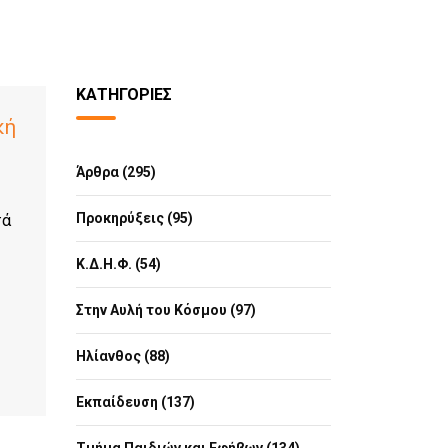
ΚΑΤΗΓΟΡΊΕΣ
κή
Άρθρα (295)
Προκηρύξεις (95)
τά
Κ.Δ.Η.Φ. (54)
Στην Αυλή του Κόσμου (97)
Ηλίανθος (88)
Εκπαίδευση (137)