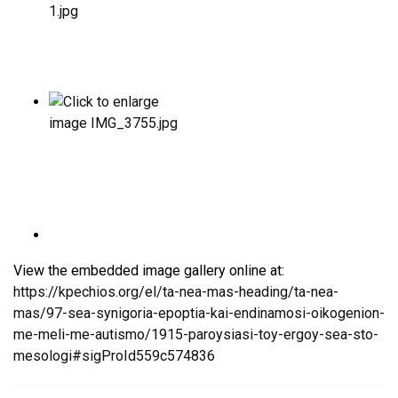
View the embedded image gallery online at:
https://kpechios.org/el/ta-nea-mas-heading/ta-nea-
mas/97-sea-synigoria-epoptia-kai-endinamosi-oikogenion-
me-meli-me-autismo/1915-paroysiasi-toy-ergoy-sea-sto-
mesologi#sigProId559c574836