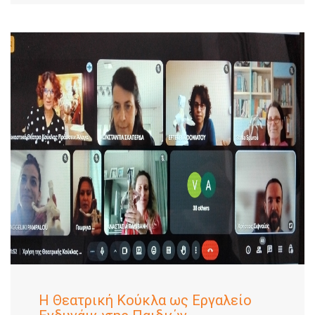
Η Θεατρική Κούκλα ως Εργαλείο