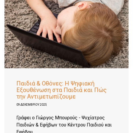
Παιδιά & Οθόνες: Η Ψηφιακή
Εξουθένωση στα Παιδιά και Πώς
την Αντιμετωπίζουμε
09 ΔΕΚΕΜΒΡΊΟΥ 2025
Γράφει ο Γιώργος Μπουρούς - Ψυχίατρος
Παιδιών & Εφήβων του Κέντρου Παιδιού και
Εφήβου