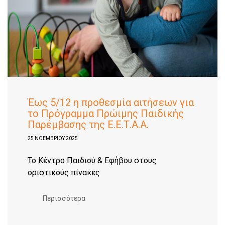
Έως 5/12 η προθεσμία αιτήσεων για
το Πρόγραμμα Πρώιμης Παιδικής
Παρέμβασης της Ε.Ε.Τ.Α.Α.
25 ΝΟΕΜΒΡΊΟΥ 2025
Το Κέντρο Παιδιού & Εφήβου στους
οριστικούς πίνακες
Περισσότερα