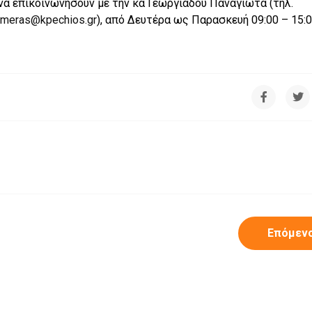
να επικοινωνήσουν με την κα Γεωργιάδου Παναγιώτα (τηλ.
imeras@kpechios.gr
), από Δευτέρα ως Παρασκευή 09:00 – 15:0
Επόμεν