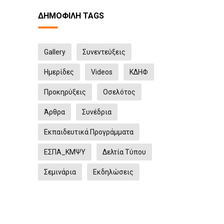
ΔΗΜΟΦΙΛΉ TAGS
Gallery
Συνεντεύξεις
Ημερίδες
Videos
ΚΔΗΦ
Προκηρύξεις
Οσελότος
Άρθρα
Συνέδρια
Εκπαιδευτικά Προγράμματα
ΕΣΠΑ_ΚΜΨΥ
Δελτία Τύπου
Σεμινάρια
Eκδηλώσεις