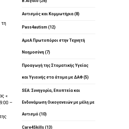
Β.Αιγαίο (26)
Αυτισμός και Κομμωτήρια (8)
 τη
Pass4autism (12)
ΑμεΑ Πρωτοπόροι στην Τεχνητή
Νοημοσύνη (7)
Προαγωγή της Στοματικής Υγείας
και Υγιεινής στα άτομα με ΔΑΦ (5)
SEA: Συνηγορία, Εποπτεία και
ας «
9:00 –
Ενδυνάμωση Οικογενειών με μέλη με
ν
Αυτισμό (10)
της
Care4Skills (13)