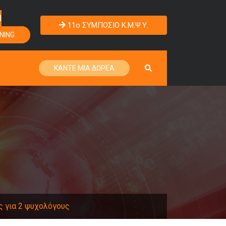
Η
11o ΣΥΜΠΟΣΙΟ Κ.Μ.Ψ.Υ.
NING
ΚΑΝΤΕ ΜΙΑ ΔΩΡΕΑ
ς για 2 ψυχολόγους