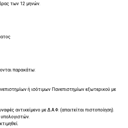
έρας των 12 μηνών.
ματος
ζονται παρακάτω:
ανεπιστημίων ή ισότιμων Πανεπιστημίων εξωτερικού με
υναφές αντικείμενο με Δ.Α.Φ. (απαιτείται πιστοποίηση).
 υπολογιστών.
κτιμηθεί.