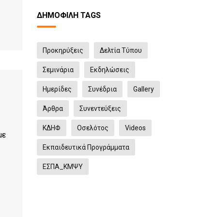
ΔΗΜΟΦΙΛΉ TAGS
Προκηρύξεις
Δελτία Τύπου
Σεμινάρια
Eκδηλώσεις
Ημερίδες
Συνέδρια
Gallery
Άρθρα
Συνεντεύξεις
ΚΔΗΦ
Οσελότος
Videos
με
Εκπαιδευτικά Προγράμματα
ΕΣΠΑ_ΚΜΨΥ