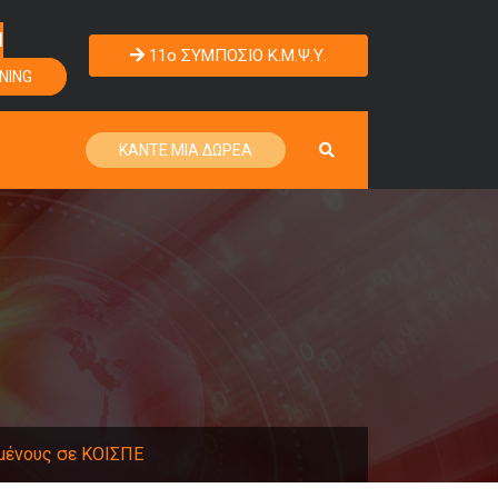
Η
11o ΣΥΜΠΟΣΙΟ Κ.Μ.Ψ.Υ.
NING
ΚΑΝΤΕ ΜΙΑ ΔΩΡΕΑ
μένους σε ΚΟΙΣΠΕ