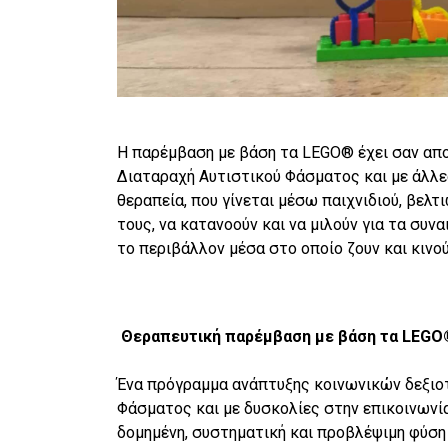
Η παρέµβαση µε βάση τα LEGO® έχει σαν απο
∆ιαταραχή Αυτιστικού Φάσµατος και με άλλε
θεραπεία, που γίνεται µέσω παιχνιδιού, βελ
τους, να κατανοούν και να µιλούν για τα συν
το περιβάλλον µέσα στο οποίο ζουν και κινο
Θεραπευτική παρέµβαση µε βάση τα LEGO
Ένα πρόγραµµα ανάπτυξης κοινωνικών δεξιοτ
Φάσµατος και µε δυσκολίες στην επικοινωνία
δοµηµένη, συστηµατική και προβλέψιµη φύση 