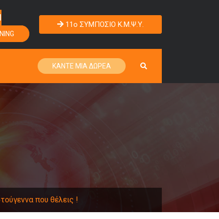
Η
11o ΣΥΜΠΟΣΙΟ Κ.Μ.Ψ.Υ.
NING
ΚΑΝΤΕ ΜΙΑ ΔΩΡΕΑ
τούγεννα που θέλεις !