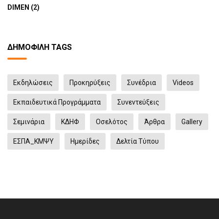
DIMEN (2)
ΔΗΜΟΦΙΛΉ TAGS
Eκδηλώσεις
Προκηρύξεις
Συνέδρια
Videos
Εκπαιδευτικά Προγράμματα
Συνεντεύξεις
Σεμινάρια
ΚΔΗΦ
Οσελότος
Άρθρα
Gallery
ΕΣΠΑ_ΚΜΨΥ
Ημερίδες
Δελτία Τύπου