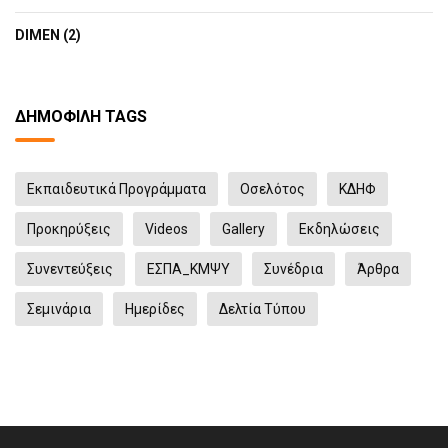
DIMEN (2)
ΔΗΜΟΦΙΛΉ TAGS
Εκπαιδευτικά Προγράμματα
Οσελότος
ΚΔΗΦ
Προκηρύξεις
Videos
Gallery
Eκδηλώσεις
Συνεντεύξεις
ΕΣΠΑ_ΚΜΨΥ
Συνέδρια
Άρθρα
Σεμινάρια
Ημερίδες
Δελτία Τύπου